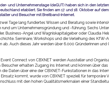
nder- und Unternehmenstage (deGUT) haben sich in den letzten
tschland etabliert. Sie finden am 17. und 18. Oktober auf de
nstalter und Besucher mit Breitband-Internet.
wei Tage lang fundiertes Wissen und Beratung sowie intensi
en rund um Unternehmensgründung und -führung. Sechs Untern
ünder, Business-Angel und Wagniskapitalgeber oder Claudia 
geschichte. Seminare, Workshops und die Verleihung des KfW
 ab. Auch dieses Jahr werden über 6.000 Gründerinnen und 
ss Event Connect von CBXNET werden Aussteller und Organis
n Besucher erhalten Zugang ins Internet und können über das
n die Daten über eine der CBXNET-Funkstationen in das Inter
Einsatz kommt, wurde von CBXNET speziell für temporäre Ver
netanschluss mit den hohen Qualitätsmerkmalen einer Standleitu