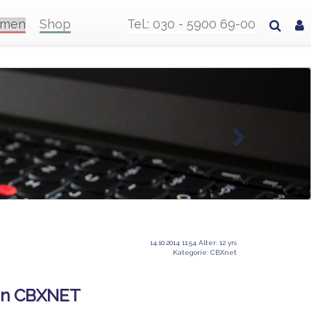
hmen
Shop
Tel.: 030 - 5900 69-00
14.10.2014 11:54 Alter: 12 yrs
Kategorie: CBXnet
von CBXNET