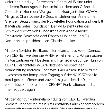
Unter den rund 250 Sprechern auf dem WHS sind unter
anderem Bundesgesundheitsminister Hermann Gröhe, die
Generaldirektorin der Weltgesundheitsorganisation (WHO)
Margaret Chan, sowie die Geschäftsführer von Ärzte ohne
Grenzen Deutschland, der Rockefeller Foundation und der Bill
& Melinda Gates Foundation. Der WHS steht unter der
Schirmherrschaft von Bundeskanzlerin Angela Merkel,
Frankreichs Staatspräsident Francois Hollande und EU-
Kommissionspräsident Jean-Claude Juncker.
Mit dem flexiblen Breitband-Internetanschluss Event Connect
von CBXNET werden die WHS-Teilnehmer und -Organisatoren
im Auswärtigen Amt bestens ans Internet angebunden. Ein von
CBXNET errichtetes WLAN-Netzwerk versorgt den
Veranstaltungsbereich, über zwei LAN-Anschlüsse wird ein
Livestream der kompletten Tagung auf der WHS-Webseite
bereitgestellt. Sicher und zuverlässig werden die Daten
verschlüsselt über eine der CBXNET-Funkstationen in das
Internet übertragen.
Mit der Richtfunk-Internetanbindung von CBXNET werden
höchste Bandbreiten mit bis zu 200Mbit/s auch an temporären
Veranstaltungsorten bereitgestellt. Die Abrechnung erfolgt